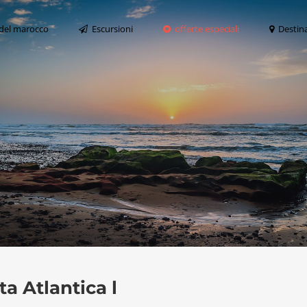
del marocco
Escursioni
offerte especiali
Destin
a Atlantica l