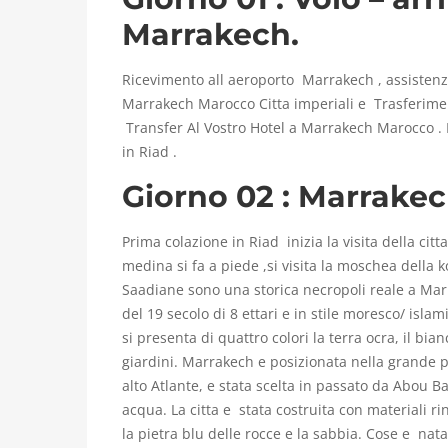
r
Marrakech.
n
Ricevimento all aeroporto Marrakech , assisten
i
Marrakech Marocco Citta imperiali e Trasferime
Transfer Al Vostro Hotel a Marrakech Marocco . 
in Riad .
C
Giorno 02 : Marrakec
o
Prima colazione in Riad inizia la visita della citt
medina si fa a piede ,si visita la moschea della 
s
Saadiane sono una storica necropoli reale a Mar
t
del 19 secolo di 8 ettari e in stile moresco/ is
si presenta di quattro colori la terra ocra, il bian
a
giardini. Marrakech e posizionata nella grande 
alto Atlante, e stata scelta in passato da Abou 
A
acqua. La citta e stata costruita con materiali rin
la pietra blu delle rocce e la sabbia. Cose e na