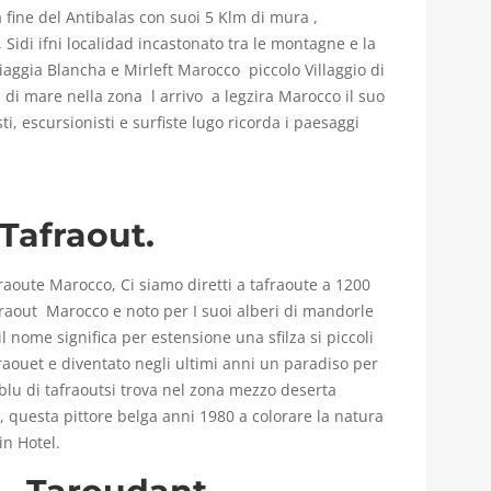
lla fine del Antibalas con suoi 5 Klm di mura ,
, Sidi ifni localidad incastonato tra le montagne e la
piaggia Blancha e Mirleft Marocco piccolo Villaggio di
i di mare nella zona l arrivo a legzira Marocco il suo
i, escursionisti e surfiste lugo ricorda i paesaggi
 Tafraout.
raoute Marocco, Ci siamo diretti a tafraoute a 1200
afraout Marocco e noto per I suoi alberi di mandorle
il nome significa per estensione una sfilza si piccoli
afraouet e diventato negli ultimi anni un paradiso per
e blu di tafraoutsi trova nel zona mezzo deserta
, questa pittore belga anni 1980 a colorare la natura
in Hotel.