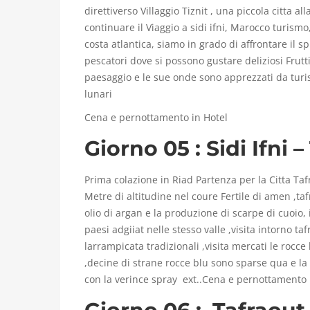
direttiverso Villaggio Tiznit , una piccola citta a
t
continuare il Viaggio a sidi ifni, Marocco turismo
a
costa atlantica, siamo in grado di affrontare il s
pescatori dove si possono gustare deliziosi Frutt
t
paesaggio e le sue onde sono apprezzati da turist
lunari
e
Cena e pernottamento in Hotel
i
Giorno 05 : Sidi Ifni –
n
Prima colazione in Riad Partenza per la Citta Taf
M
Metre di altitudine nel coure Fertile di amen ,t
olio di argan e la produzione di scarpe di cuoio, 
a
paesi adgiiat nelle stesso valle ,visita intorno t
larrampicata tradizionali ,visita mercati le rocc
r
,decine di strane rocce blu sono sparse qua e la 
con la verince spray ext..Cena e pernottamento 
o