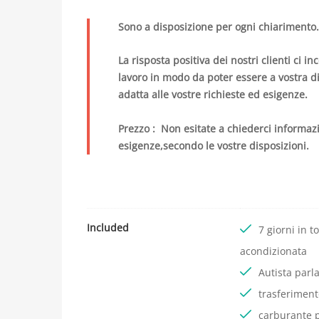
2
2
Sono a disposizione per ogni chiarimento.
0
2
La risposta positiva dei nostri clienti ci 
2
lavoro in modo da poter essere a vostra di
-
adatta alle vostre richieste ed esigenze.
0
6
Prezzo : Non esitate a chiederci informazio
-
esigenze,secondo le vostre disposizioni.
0
8
T
1
Included
7 giorni in 
9
:
acondizionata
0
Autista parla
2
trasferimen
:
carburante p
1