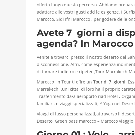
offerta lungo questo percorso. Abbiamo preparato
o
adattare alle vostri gusti add le esigenze. I Surfi
Marocco, Sidi Ifni Marocco , per godere delle o
c
Avete 7 giorni a disp
c
agenda? In Marocco 
o
Venite a trovarci presso il nostro deserto del S
disconnessione. Altri, come esperienza indimenti
di tornare indietro e ripeter ,Tour Marrakech Ma
7
Marocco in Tour ti offre un
Tour di 7 giorni
Essa
Marrakech
.uni citta di loro ha il proprio caratt
Trasferimento da/a aeroporto riad Hotel , Organi
G
familiari, e viaggi specializzati, Y Yoga nel Desert
i
Viaggi di lusso personalizzati,attraverso il deser
Deserto. Green pass marocco – Marocco viaggio
o
Giorno 01 : Volo – ar