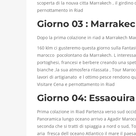
t
scoperta di la nouva citta Marrakech , il girdino
pernottamento in Riad
l
Giorno 03 : Marrakec
a
n
Dopo la prima colazione in riad a Marrakech Ma
160 klm ci gusteremo questa giorno sulla Fantast
t
marocco pocolontano da Marrakech. L interessan
portoghesi, francesi e berbere creando una spett
i
bianche ,la sua atmosfera rilassata , Tour Marocco
c
lavori di artigianato e l ottimo pesce rendono q
Visitare Cena e pernottamento in Riad
a
Giorno 04: Essaouira –
l
Prima colazione in Riad Partenza verso sud occid
E
Panoramica lungo oceano arrivo a Agadir Marocco 
seconda che si tratti di spiaggia a nord o sud, 
s
aria fresca dell oceano Atlantico il mare il pae