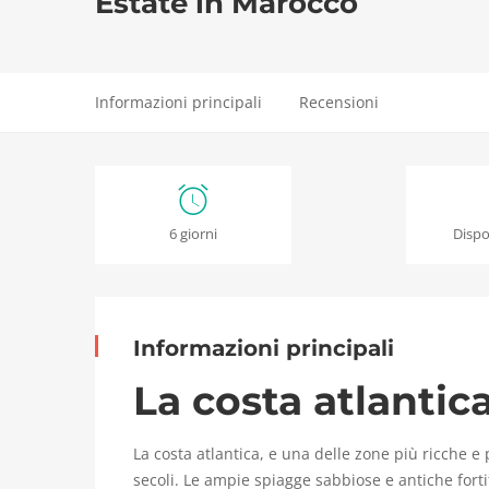
Estate in Marocco
Informazioni principali
Recensioni
T
6 giorni
Dispo
o
u
r
Informazioni principali
M
La costa atlantica
a
La costa atlantica, e una delle zone più ricche e
r
secoli. Le ampie spiagge sabbiose e antiche fortif