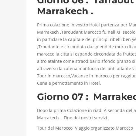
Giorno 06 : Tafraout
c
Marrakech .
c
Prima colazione in vostro Hotel partenza per Ma
o
Marrakech ,Taroudant Marocco fu nell XI secolo l
in particlare la capitale dei principi ribelli be
,Troudante e circondata da splendide mura di ad
L
marocco la citta si espande circondata da frutteti
u
altro atalnte come straodibario sfondo pranzo si
g
attraverso la catena montuosa del anti atlante via
l
Tour in marocco,Vacanze in marocco per raggiu
i
Cena e pernottamento in Hotel.
o
Giorno 07 : Marrakec
2
4
,
Dopo la prima Colazione in riad. A seconda della’
2
Marrakech . Fine dei nostri servizi ,
0
Tour del Marocco Viaggio organizzato Marocco
2