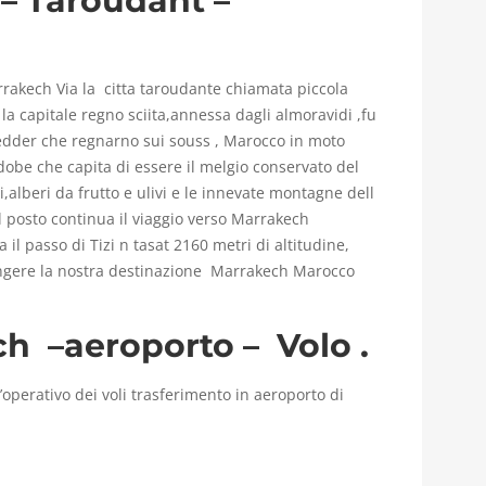
 – Taroudant –
rrakech Via la citta taroudante chiamata piccola
a capitale regno sciita,annessa dagli almoravidi ,fu
n yedder che regnarno sui souss , Marocco in moto
obe che capita di essere il melgio conservato del
,alberi da frutto e ulivi e le innevate montagne dell
l posto continua il viaggio verso Marrakech
 il passo di Tizi n tasat 2160 metri di altitudine,
ngere la nostra destinazione Marrakech Marocco
h –aeroporto – Volo .
operativo dei voli trasferimento in aeroporto di